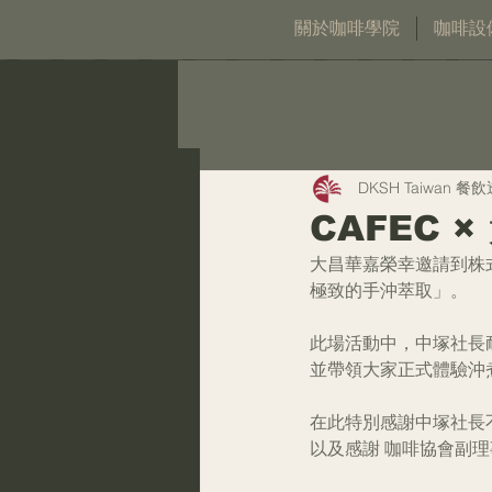
關於咖啡學院
咖啡設
All Posts
DKSH Taiwan 餐
CAFEC 
大昌華嘉榮幸邀請到株式
極致的手沖萃取」。
此場活動中，中塚社長
並帶領大家正式體驗沖
在此特別感謝中塚社長
以及感謝 咖啡協會副