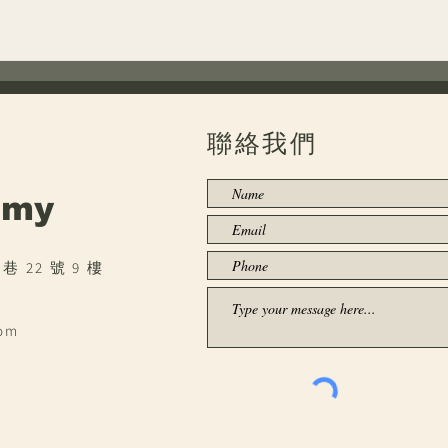
PROBAT 盃烘豆大賽正式開
PR
放報名
機正
聯絡我們
my​
 22 號 9 樓
com