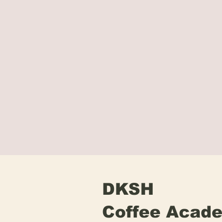
DKSH
Coffee Acade