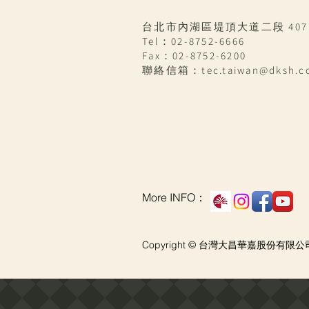
台北市內湖區堤頂大道二段 407 巷
Tel：
02-8752-6666
Fax：02-8752-6200
聯絡信箱：tec.taiwan@dksh.
More INFO：
Copyright © 台灣大昌華嘉股份有限公司 All