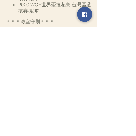
2020 WCE世界盃拉花賽 台灣區選
拔賽-冠軍
＊＊＊教室守則＊＊＊
教室內請勿吸菸（包括電子菸及任
何菸類）
術科教室內請避免飲食，保持器具
與操作環境整潔（學科教室可飲
食）
請避免教室清洗個人物品（如便當
盒、私人用品），教室外設有茶水
間可供使用
如需在課堂外的時間借用或操作任
何設備請告知管理人 Jing