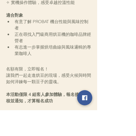
✧ 實機操作體驗，感受卓越控溫性能
適合對象
有意了解 PROBAT 機台性能與風味控制
者
正在尋找入門級商用烘豆機的咖啡品牌經
營者
有志進一步掌握烘培曲線與風味邏輯的專
業咖啡人
名額有限，立即報名！
讓我們一起走進烘豆的現場，感受火候與時間
如何淬鍊每一顆豆子的靈魂。
本活動僅限 4 組客人參加體驗，報名後經審
核並通知，才算報名成功