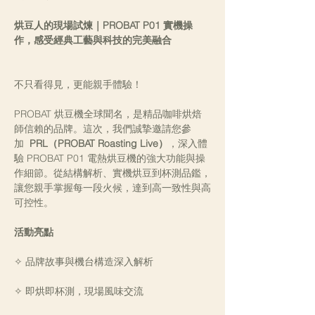
烘豆人的現場試煉｜PROBAT P01 實機操
作，感受經典工藝與科技的完美融合
不只看得見，更能親手體驗！
PROBAT 烘豆機全球聞名，是精品咖啡烘焙
師信賴的品牌。這次，我們誠摯邀請您參
加  
PRL（PROBAT Roasting Live）
，深入體
驗 PROBAT P01 電熱烘豆機的強大功能與操
作細節。從結構解析、實機烘豆到杯測品鑑，
讓您親手掌握每一段火候，達到高一致性與高
可控性。
活動亮點
✧ 品牌故事與機台構造深入解析
✧ 即烘即杯測，現場風味交流